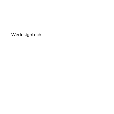
pulvinar sapien.
© 2023 Sirpi
Wedesigntech